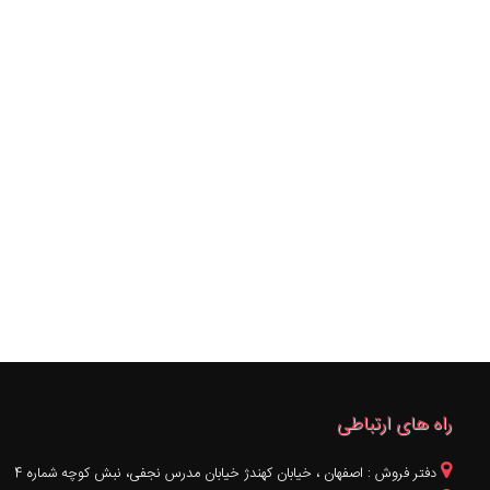
راه های ارتباطی
دفتر فروش : اصفهان ، خيابان کهندژ خیابان مدرس نجفی، نبش کوچه شماره 4