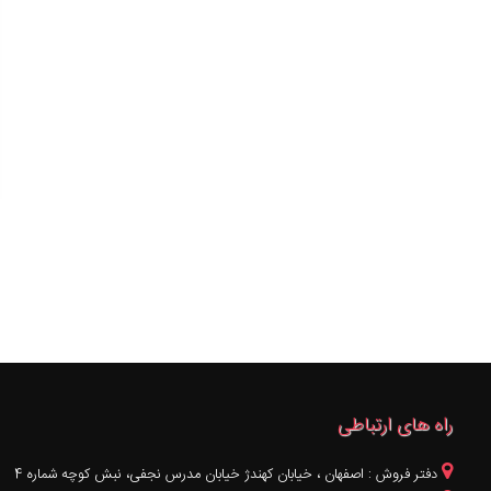
راه های ارتباطی
دفتر فروش : اصفهان ، خيابان کهندژ خیابان مدرس نجفی، نبش کوچه شماره 4