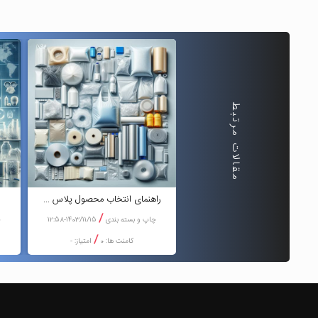
مقالات مرتبط
تاثیرات زیست محیطی پلاستی ...
راهنمای انتخاب محصول پلاس ...
/
/
چاپ و بسته بندی
1403/11/16-09:49
چاپ و بسته بندی
1403/11/15-12:58
چ
/
/
کامنت ها: 0
امتیاز: -
کامنت ها: 0
امتیاز: -