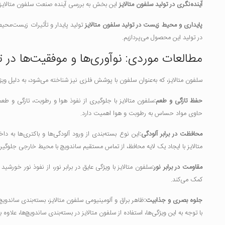
آینده‌نگری در تولید سلفون متالایز
این بخش به بررسی آینده صنعت سلفون متالایز 
پایداری و محیط زیست در تولید سلفون متالایز
تولید پایدار و تأثیرات زیست‌مح
در تولید این محصول می‌پردازیم.
مطالعات موردی: نوآوری‌ها و موفقیت‌ها در تو
سلفون متالایز، که به‌عنوان سلفون با پوشش فلزی نیز شناخته می‌شود، به دلیل ویژگ
حفظ تازگی و طعم:
سلفون متالایز با جلوگیری از نفوذ هوا و رطوبت، تازگی و طعم
حاوی مواد حساس به رطوبت و هوا اهمیت دارد.
محافظت در برابر آلودگی:
این نوع بسته‌بندی از ورود آلودگی‌ها و باکتری‌ها به
متالایز با ایجاد یک لایه محافظ، از تماس مستقیم ساندویچ با محیط خارجی جلوگیر
مقاومت در برابر نور:
سلفون متالایز با ویژگی عایق در برابر نور، از نفوذ نور خورش
کمک می‌کند.
جلوه بصری و جذابیت:
ظاهر براق و آلومینیومی سلفون متالایز، بسته‌بندی ساندویچ 
با توجه به این ویژگی‌ها، استفاده از سلفون متالایز در بسته‌بندی ساندویچ‌ها، عل