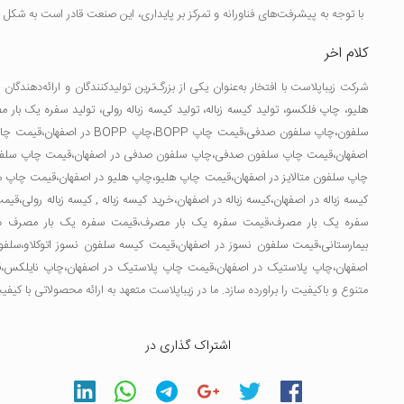
با توجه به پیشرفت‌های فناورانه و تمرکز بر پایداری، این صنعت قادر است به ش
کلام اخر
شرکت زیباپلاست با افتخار به‌عنوان یکی از بزرگ‌ترین تولیدکنندگان و ارائه‌دهندگان
چ
هلیو
،
چاپ فلکسو
،
تولید کیسه زباله
،
تولید کیسه زباله رولی
،
تولید سفره یک بار 
سلفون
،
چاپ سلفون صدفی
،
قیمت چاپ BOPP
،
چاپ BOPP در اصفهان
،
قیمت چاپ BOPP در ا
اصفهان
،
قیمت چاپ سلفون صدفی
،
چاپ سلفون صدفی در اصفهان
،
قیمت چاپ سلفو
چاپ سلفون متالایز در اصفهان
،
قیمت چاپ هلیو
،
چاپ هلیو در اصفهان
،
قیمت چاپ هل
کیسه زباله در اصفهان
،
کیسه زباله در اصفهان
،
خرید کیسه زباله
,
کیسه زباله رولی
،
قیمت
سفره یک بار مصرف
،
قیمت سفره یک بار مصرف
،
قیمت سفره یک بار مصرف در
بیمارستانی
،
قیمت سلفون نسوز در اصفهان
،
قیمت کیسه سلفون نسوز اتوکلاو
،
سلفو
اصفهان
،
چاپ پلاستیک در اصفهان
،
قیمت چاپ پلاستیک در اصفهان
،
چاپ نایلکس
،
ق
متنوع و باکیفیت را براورده سازد. ما در زیباپلاست متعهد به ارائه محصولاتی با کی
اشتراک گذاری در