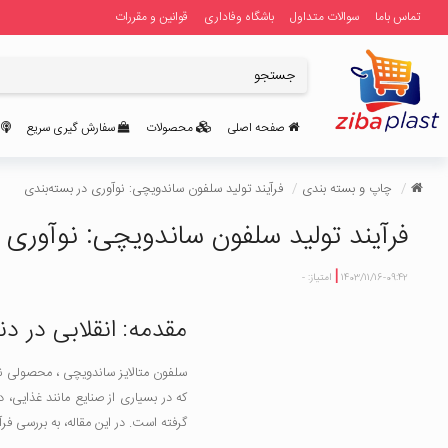
تماس باما
سوالات متداول
باشگاه وفاداری
قوانین و مقررات
صفحه اصلی
محصولات
سفارش گیری سریع
ر
چاپ و بسته بندی
فرآیند تولید سلفون ساندویچی: نوآوری در بسته‌بندی
فرآیند تولید سلفون ساندویچی: نوآوری 
|
1403/11/16-09:42
امتیاز: -
مقدمه: انقلابی در دن
سلفون متالایز ساندویچی ، محصولی نوآو
که در بسیاری از صنایع مانند غذایی، د
گرفته است. در این مقاله، به بررسی 