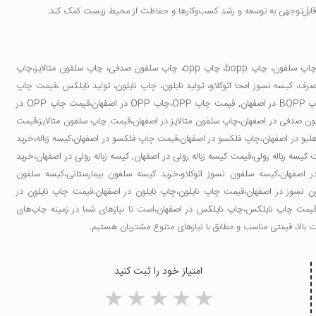
کل قابل‌توجهی به توسعه و رشد کسب‌وکارها و حفاظت از محیط زیست کمک کند.
اپ سلفون
،
چاپ bopp
،
چاپ opp
،
چاپ سلفون صدفی
،
چاپ سلفون متالایز
،
چاپ
مصرف
،
کیسه نسوز امحا اتوکلاو
،
تولید نایلون
،
چاپ نایلون
،
تولید نایلکس
،
قیمت چاپ
صفهان
,
قیمت چاپ OPP
،
چاپ OPP در اصفهان
،
قیمت چاپ OPP در
ن صدفی در اصفهان
،
چاپ سلفون متالایز در اصفهان
،
قیمت چاپ سلفون متالایز
،
قیمت
یو در اصفهان
،
چاپ فلکسو در اصفهان
،
قیمت چاپ فلکسو در اصفهان
،
کیسه زباله
،
خرید
 کیسه زباله رولی
،
قیمت کیسه زباله رولی در اصفهان
,
کیسه زباله رولی در اصفهان
،
خرید
 اصفهان
،
کیسه سلفون نسوز اتوکلاو
،
خرید کیسه سلفون بیمارستانی
،
کیسه سلفون
ن نسوز در اصفهان
،
قیمت چاپ نایلون
،
چاپ نایلون در اصفهان
،
قیمت چاپ نایلون در
یمت چاپ نایلکس
،
چاپ نایلکس در اصفهان
،است تا نیازهای شما در زمینه چاپ‌های
فیت بالا، قیمتی مناسب و مطابق با نیازهای متنوع مشتریان هستیم.
امتیاز خود را ثبت کنید
1 star
2 stars
3 stars
4 stars
5 stars